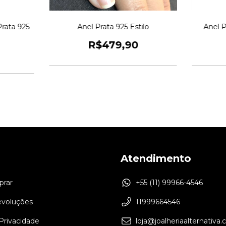
rata 925
Anel Prata 925 Estilo
Anel 
R$479,90
Atendimento
rar
+55 (11) 99966-4546
evoluções
11999664546
 Privacidade
loja@joalheriaalternativa.