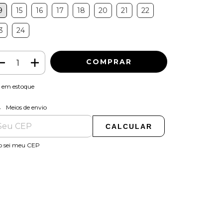
9
15
16
17
18
20
21
22
3
24
em estoque
ALTERAR CEP
regas para o CEP:
Meios de envio
CALCULAR
o sei meu CEP