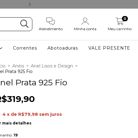
ACESSE NOSSO
0
Atendimento
Minha conta
Meu carrinho
Correntes
Abotoaduras
VALE PRESENTE
cio
>
Anéis
>
Anel Lisos e Design
>
el Prata 925 Fio
nel Prata 925 Fio
R$319,90
4
x de
R$79,98
sem juros
r mais detalhes
manho:
19