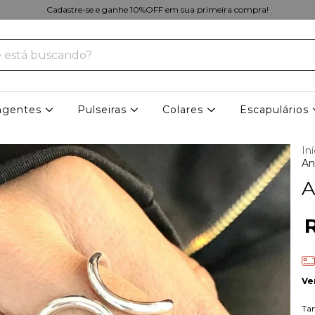
Cadastre-se e ganhe 10%OFF em sua primeira compra!
ngentes
Pulseiras
Colares
Escapulários
Iní
An
A
Ve
Ta