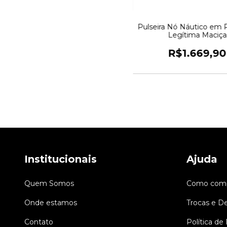
Pulseira Nó Náutico em P
Legítima Maciça
R$1.669,90
Institucionais
Ajuda
Quem Somos
Como comp
Onde estamos
Trocas e D
Contato
Política de