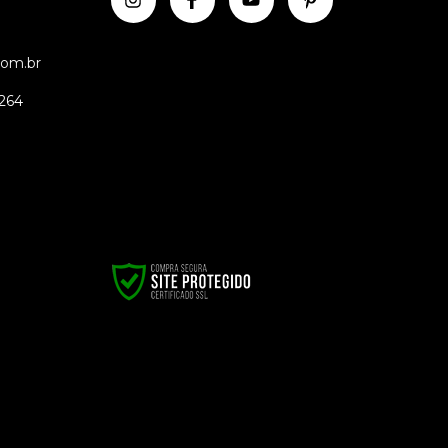
com.br
 264