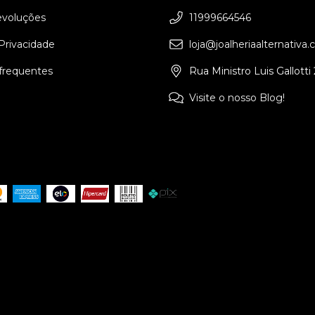
evoluções
11999664546
 Privacidade
loja@joalheriaalternativa.
frequentes
Rua Ministro Luis Gallotti
Visite o nosso Blog!
ireitos reservados.