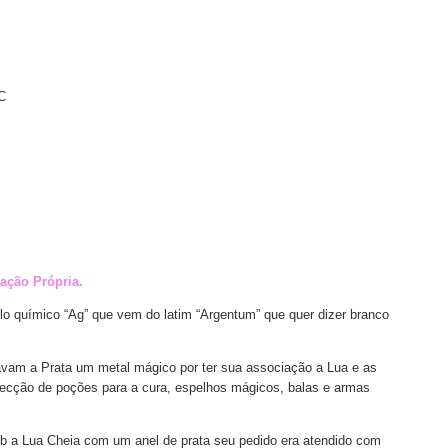
°C
a Pedra: 10x12
cação Própria.
o químico “Ag” que vem do latim “Argentum” que quer dizer branco
avam a Prata um metal mágico por ter sua associação a Lua e as
fecção de poções para a cura, espelhos mágicos, balas e armas
ob a Lua Cheia com um anel de prata seu pedido era atendido com