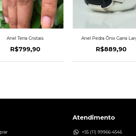
Anel Terra Cristais
Anel Pedra Ônix Garra La
R$799,90
R$889,90
Atendimento
rar
+55 (11) 99966-4546