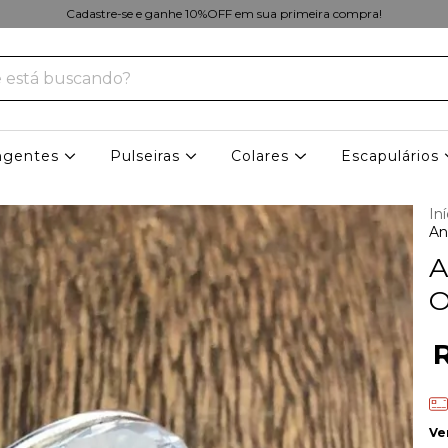
Cadastre-se e ganhe 10%OFF em sua primeira compra!
ngentes
Pulseiras
Colares
Escapulários
Iní
An
A
O
Ve