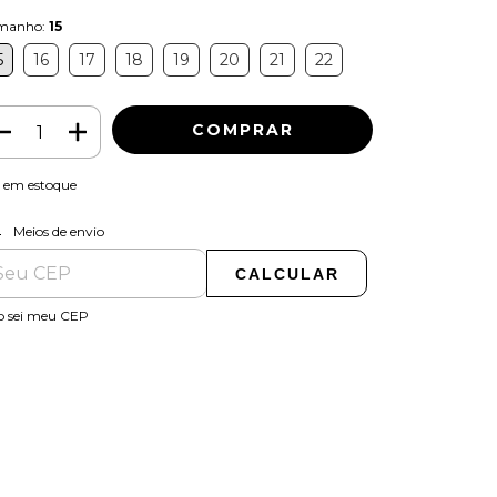
manho:
15
5
16
17
18
19
20
21
22
em estoque
ALTERAR CEP
regas para o CEP:
Meios de envio
CALCULAR
o sei meu CEP