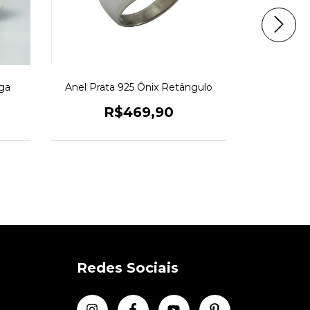
rga
Anel Prata 925 Ônix Retângulo
Anel Cris
R$469,90
R
Redes Sociais