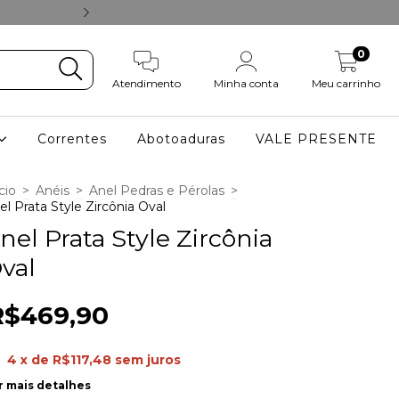
ACESSE NOSSO
0
Atendimento
Minha conta
Meu carrinho
Correntes
Abotoaduras
VALE PRESENTE
cio
>
Anéis
>
Anel Pedras e Pérolas
>
el Prata Style Zircônia Oval
nel Prata Style Zircônia
val
R$469,90
4
x de
R$117,48
sem juros
r mais detalhes