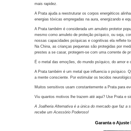
mais rapidez.
A Prata ajuda a reestruturar os corpos energéticos alinh
energias tóxicas empregadas na aura, energizando e equi
A Prata também é considerada um amuleto protetor popul
mesmo como amuleto de proteção psíquico, ou seja, contra
nossas capacidades psíquicas e cognitivas ela reflete t
Na China, as crianças pequenas são protegidas por med
prestes a se casar, protegem-se com uma corrente de p
É o metal das emoções, do mundo psíquico, do amor e d
A Prata também é um metal que influencia o psíquico. Q
a mente consciente. Por estimular os tecidos neurológic
Muitos sensitivos usam constantemente a Prata para e
Viu quantos motivos lhe trazem até aqui? Use Prata e si
A Joalheria Alternativa é a única do mercado que faz a 
recebe um Acessório Poderoso!
Garanta o Ajuste 