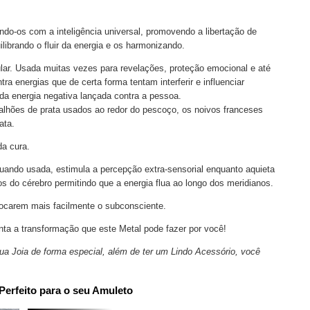
ando-os com a inteligência universal, promovendo a libertação de
librando o fluir da energia e os harmonizando.
ar. Usada muitas vezes para revelações, proteção emocional e até
 energias que de certa forma tentam interferir e influenciar
oda energia negativa lançada contra a pessoa.
alhões de prata usados ao redor do pescoço, os noivos franceses
rata.
a cura.
uando usada, estimula a percepção extra-sensorial enquanto aquieta
os do cérebro permitindo que a energia flua ao longo dos meridianos.
vocarem mais facilmente o subconsciente.
nta a transformação que este Metal pode fazer por você!
sua Joia de forma especial, além de ter um Lindo Acessório, você
Perfeito para o seu Amuleto