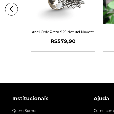
Cravejado
Anel Onix Prata 925 Natural Navete
90
R$579,90
Institucionais
Ajuda
Quem Somos
Como comp