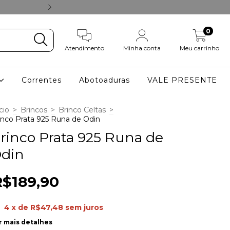
ACESSE NOSSO
0
Atendimento
Minha conta
Meu carrinho
Correntes
Abotoaduras
VALE PRESENTE
cio
>
Brincos
>
Brinco Celtas
>
inco Prata 925 Runa de Odin
rinco Prata 925 Runa de
din
R$189,90
4
x de
R$47,48
sem juros
r mais detalhes