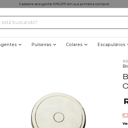
Cadastre-se e ganhe 10%OFF em sua primeira compra!
ngentes
Pulseiras
Colares
Escapulários
Iní
Br
B
O
Ve