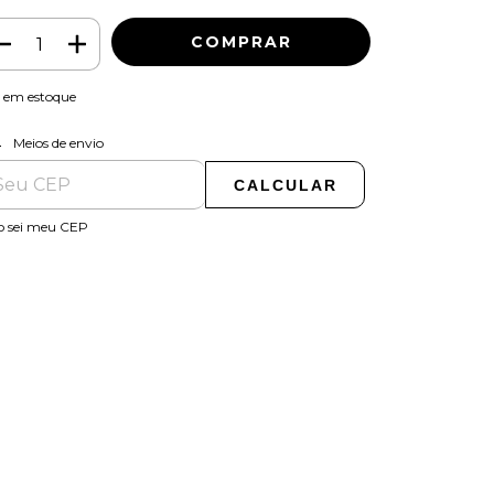
em estoque
ALTERAR CEP
regas para o CEP:
Meios de envio
CALCULAR
o sei meu CEP