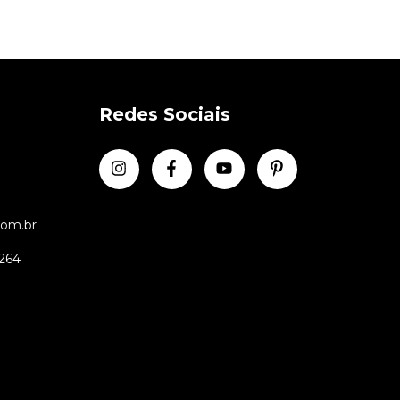
Redes Sociais
com.br
 264