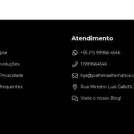
Atendimento
rar
+55 (11) 99966-4546
evoluções
11999664546
 Privacidade
loja@joalheriaalternativa.
frequentes
Rua Ministro Luis Gallotti
Visite o nosso Blog!