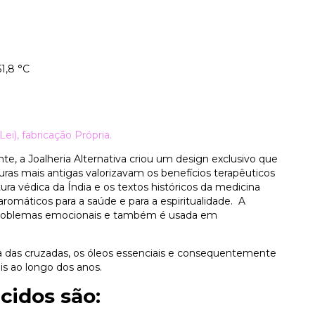
1,8 °C
i), fabricação Própria.
e, a Joalheria Alternativa criou um design exclusivo que
ras mais antigas valorizavam os benefícios terapêuticos
tura védica da Índia e os textos históricos da medicina
omáticos para a saúde e para a espiritualidade. A
 e problemas emocionais e também é usada em
a das cruzadas, os óleos essenciais e consequentemente
s ao longo dos anos.
cidos são: