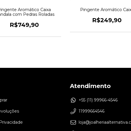
ingente Aromático Caixa
Pingente Aromático Cai
ndala com Pedras Roladas
R$249,90
R$749,90
Atendimento
rar
+55 (11) 99966-4546
evoluções
11999664546
 Privacidade
loja@joalheriaalternativa.