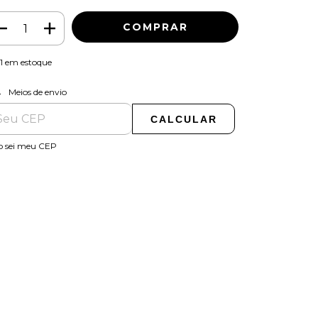
1
em estoque
ALTERAR CEP
regas para o CEP:
Meios de envio
CALCULAR
o sei meu CEP