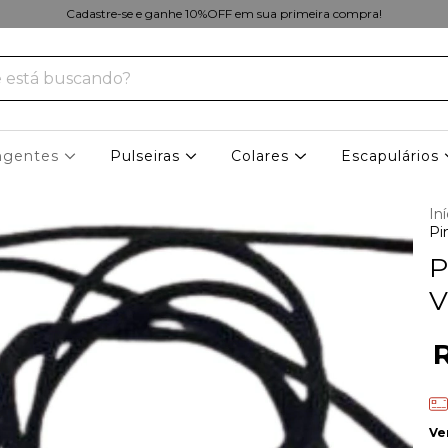
Cadastre-se e ganhe 10%OFF em sua primeira compra!
ngentes
Pulseiras
Colares
Escapulários
Iní
Pi
P
V
Ve