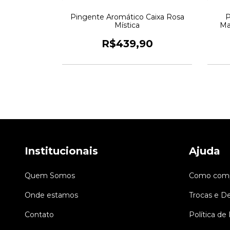
Pingente Aromático Caixa Rosa
P
Mística
Ma
R$439,90
Institucionais
Ajuda
Quem Somos
Como comp
Onde estamos
Trocas e D
Contato
Política de