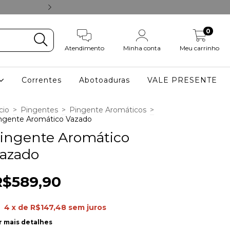
ACESSE NOSSO
0
Atendimento
Minha conta
Meu carrinho
Correntes
Abotoaduras
VALE PRESENTE
cio
>
Pingentes
>
Pingente Aromáticos
>
ngente Aromático Vazado
ingente Aromático
azado
R$589,90
4
x de
R$147,48
sem juros
r mais detalhes