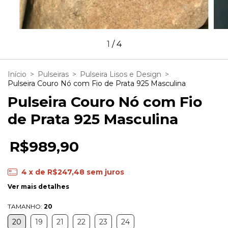
1
/
4
Início
>
Pulseiras
>
Pulseira Lisos e Design
>
Pulseira Couro Nó com Fio de Prata 925 Masculina
Pulseira Couro Nó com Fio
de Prata 925 Masculina
R$989,90
4
x de
R$247,48
sem juros
Ver mais detalhes
TAMANHO:
20
20
19
21
22
23
24