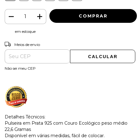
em estoque
ALTERAR CEP
Entregas para o CEP:
Meios de envio
CALCULAR
Não sei meu CEP
Detalhes Técnicos:
Pulseira em Prata 925 com Couro Ecológico peso médio
22,6 Gramas
Disponível em várias medidas, fácil de colocar.