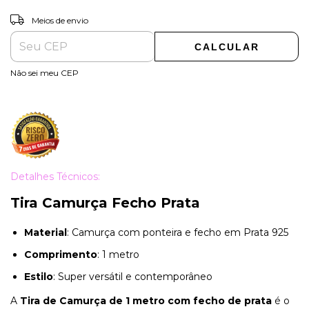
ALTERAR CEP
Entregas para o CEP:
Meios de envio
CALCULAR
Não sei meu CEP
Detalhes Técnicos:
Tira Camurça Fecho Prata
Material
: Camurça com ponteira e fecho em Prata 925
Comprimento
: 1 metro
Estilo
: Super versátil e contemporâneo
A
Tira de Camurça de 1 metro com fecho de prata
é o