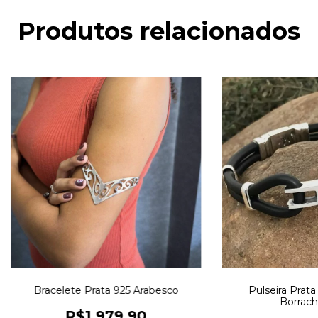
Produtos relacionados
Bracelete Prata 925 Arabesco
Pulseira Prata
Borrach
R$1.979,90